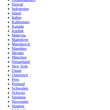
Hawaii
Indonesien
Island
Italien
Kalifornien
Kanada
Karibik
Malaysia
Malediven
Marrakesch
Mauritius
Mexiko
München
Neuseeland
New York
Oman
Österreich
Peru
Portugal
Schweden
Schweiz
Singapur
Slowenien
Spanien