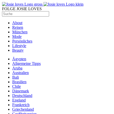
FOLGE JOSIE LOVES
About
Reisen
München
Mode
Persönliches
Lifestyle
Beauty
Ägypten
Allgemeine Tipps
Aruba
Australien
Bali
Brasilien
Chile
Dänemark
Deutschland
England
Frankreich
Griechenland
Großbritannien