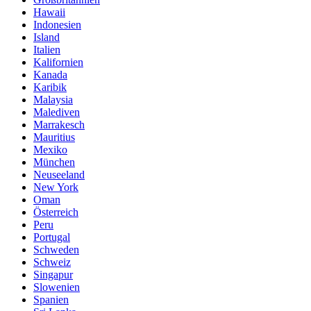
Hawaii
Indonesien
Island
Italien
Kalifornien
Kanada
Karibik
Malaysia
Malediven
Marrakesch
Mauritius
Mexiko
München
Neuseeland
New York
Oman
Österreich
Peru
Portugal
Schweden
Schweiz
Singapur
Slowenien
Spanien