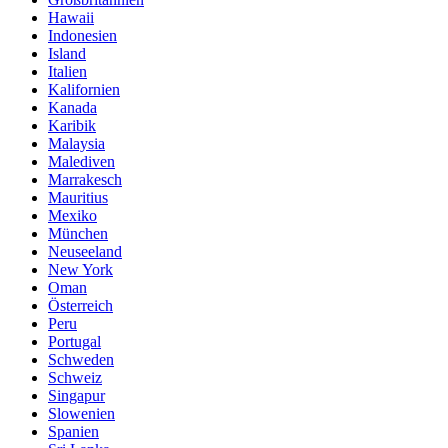
Hawaii
Indonesien
Island
Italien
Kalifornien
Kanada
Karibik
Malaysia
Malediven
Marrakesch
Mauritius
Mexiko
München
Neuseeland
New York
Oman
Österreich
Peru
Portugal
Schweden
Schweiz
Singapur
Slowenien
Spanien