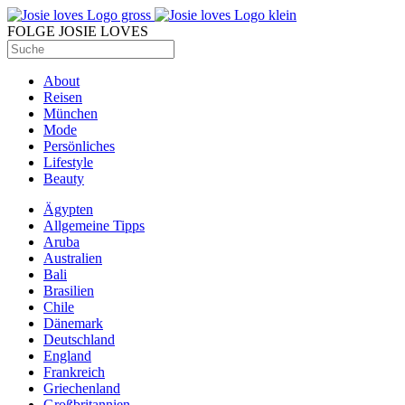
FOLGE JOSIE LOVES
About
Reisen
München
Mode
Persönliches
Lifestyle
Beauty
Ägypten
Allgemeine Tipps
Aruba
Australien
Bali
Brasilien
Chile
Dänemark
Deutschland
England
Frankreich
Griechenland
Großbritannien