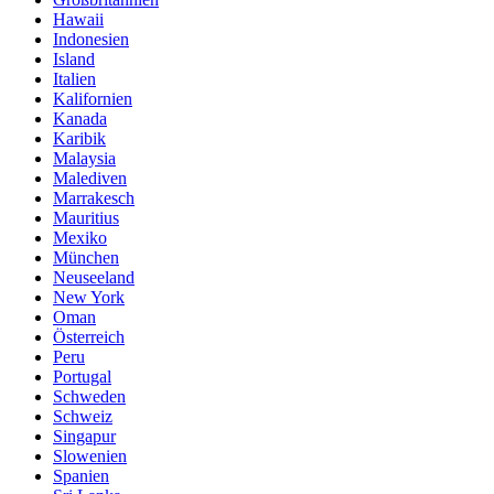
Hawaii
Indonesien
Island
Italien
Kalifornien
Kanada
Karibik
Malaysia
Malediven
Marrakesch
Mauritius
Mexiko
München
Neuseeland
New York
Oman
Österreich
Peru
Portugal
Schweden
Schweiz
Singapur
Slowenien
Spanien