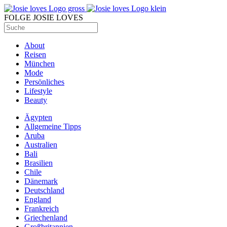
FOLGE JOSIE LOVES
About
Reisen
München
Mode
Persönliches
Lifestyle
Beauty
Ägypten
Allgemeine Tipps
Aruba
Australien
Bali
Brasilien
Chile
Dänemark
Deutschland
England
Frankreich
Griechenland
Großbritannien