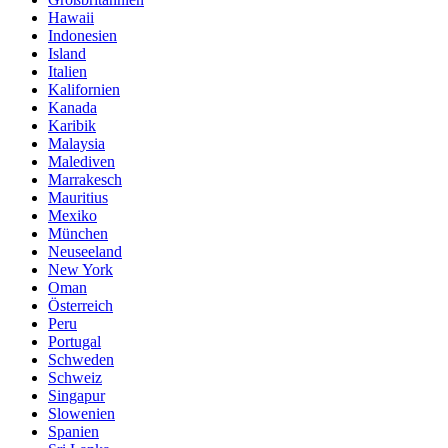
Hawaii
Indonesien
Island
Italien
Kalifornien
Kanada
Karibik
Malaysia
Malediven
Marrakesch
Mauritius
Mexiko
München
Neuseeland
New York
Oman
Österreich
Peru
Portugal
Schweden
Schweiz
Singapur
Slowenien
Spanien