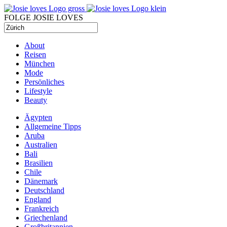
FOLGE JOSIE LOVES
About
Reisen
München
Mode
Persönliches
Lifestyle
Beauty
Ägypten
Allgemeine Tipps
Aruba
Australien
Bali
Brasilien
Chile
Dänemark
Deutschland
England
Frankreich
Griechenland
Großbritannien