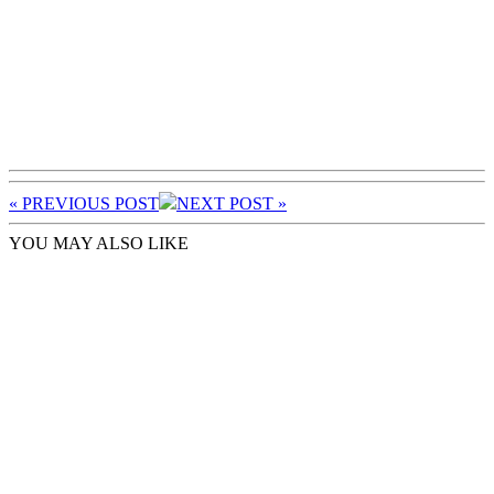
« PREV
IOUS POST
NEXT
POST
»
YOU MAY ALSO LIKE