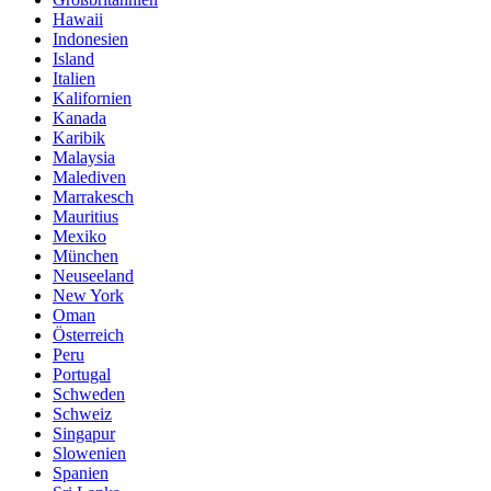
Hawaii
Indonesien
Island
Italien
Kalifornien
Kanada
Karibik
Malaysia
Malediven
Marrakesch
Mauritius
Mexiko
München
Neuseeland
New York
Oman
Österreich
Peru
Portugal
Schweden
Schweiz
Singapur
Slowenien
Spanien