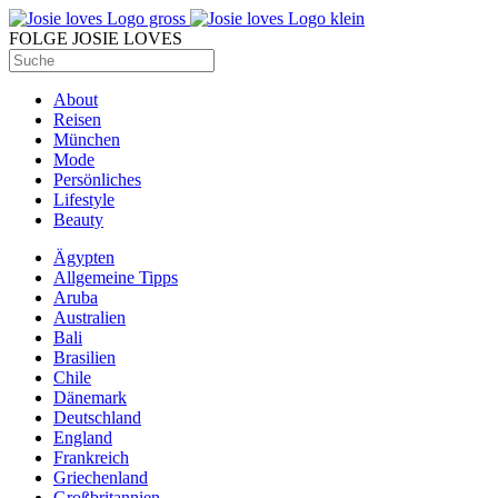
FOLGE JOSIE LOVES
About
Reisen
München
Mode
Persönliches
Lifestyle
Beauty
Ägypten
Allgemeine Tipps
Aruba
Australien
Bali
Brasilien
Chile
Dänemark
Deutschland
England
Frankreich
Griechenland
Großbritannien