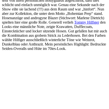
sehr von ihren persönlichen Bodyguards abgeschirmt, dass dies
schlicht und einfach unmöglich war. Genau eine Sekunde nach der
Show eilte sie lachend (!!!) aus dem Raum und war „hinfort“. Nun
aber zur Kollektion, die unter dem Motto „Bohemian Prep“ stand.
Hosenanzüge und androgyne Blazer (Stichwort: Marlene Dietrich)
spielten hier eine große Rolle. Generell verlieh
Tommy Hilfiger
den
Looks eine männliche Note, zeigte Krawatten, Dufflecoats,
Einstecktücher und locker sitzende Hosen. Gut gefallen hat mir auch
die Kombination aus grobem Strick zu Lederhosen. Bei den Farben
wählte Hilfiger ausschließlich winterliche Töne wie Weinrot,
Dunkelblau oder Anthrazit. Mein persönliches Highlight: Bedruckte
Seiden-Overalls und Hüte im 70ies-Look.