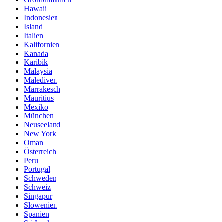
Hawaii
Indonesien
Island
Italien
Kalifornien
Kanada
Karibik
Malaysia
Malediven
Marrakesch
Mauritius
Mexiko
München
Neuseeland
New York
Oman
Österreich
Peru
Portugal
Schweden
Schweiz
Singapur
Slowenien
Spanien