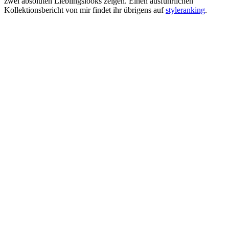
zwei absoluten Lieblingslooks zeigen. Einen ausführlichen
Kollektionsbericht von mir findet ihr übrigens auf
styleranking
.