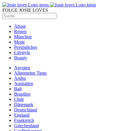
FOLGE JOSIE LOVES
About
Reisen
München
Mode
Persönliches
Lifestyle
Beauty
Ägypten
Allgemeine Tipps
Aruba
Australien
Bali
Brasilien
Chile
Dänemark
Deutschland
England
Frankreich
Griechenland
Großbritannien