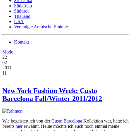
Sri Lanka
Südafrika
Südtirol
Thailand
USA
Vereinigte Arabische Emirate
Kontakt
Mode
22
02
2011
11
New York Fashion Week: Custo
Barcelona Fall/Winter 2011/2012
Wie begeistert ich von der
Custo Barcelona
Kollektion war, hatte ich
bereits
hier
erwähnt. Heute möchte ich euch noch einmal meine