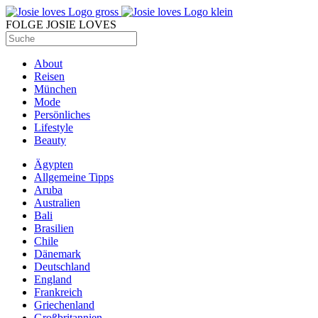
FOLGE JOSIE LOVES
About
Reisen
München
Mode
Persönliches
Lifestyle
Beauty
Ägypten
Allgemeine Tipps
Aruba
Australien
Bali
Brasilien
Chile
Dänemark
Deutschland
England
Frankreich
Griechenland
Großbritannien