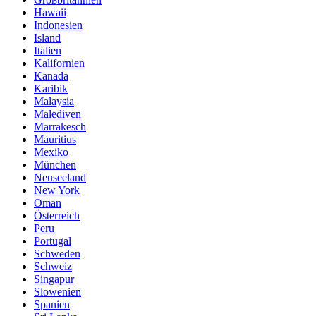
Hawaii
Indonesien
Island
Italien
Kalifornien
Kanada
Karibik
Malaysia
Malediven
Marrakesch
Mauritius
Mexiko
München
Neuseeland
New York
Oman
Österreich
Peru
Portugal
Schweden
Schweiz
Singapur
Slowenien
Spanien