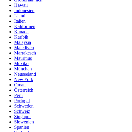
Hawaii
Indonesien
Island
Italien
Kalifornien
Kanada
Karibik
Malaysia
Malediven
Marrakesch
Mauritius
Mexiko
München
Neuseeland
New York
Oman
Österreich
Peru
Portugal
Schweden
Schweiz
Singapur
Slowenien
Spanien