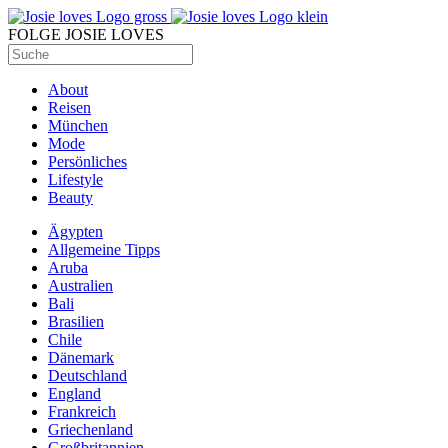
FOLGE JOSIE LOVES
About
Reisen
München
Mode
Persönliches
Lifestyle
Beauty
Ägypten
Allgemeine Tipps
Aruba
Australien
Bali
Brasilien
Chile
Dänemark
Deutschland
England
Frankreich
Griechenland
Großbritannien