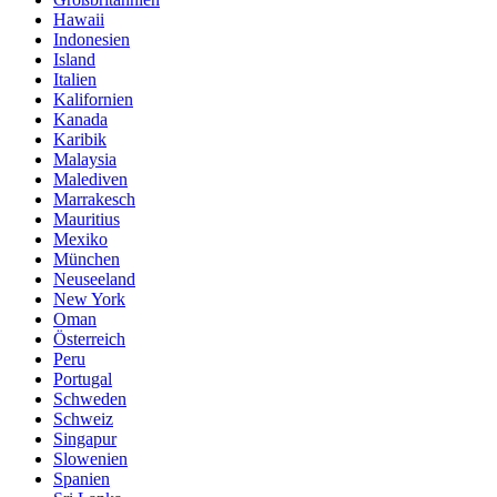
Hawaii
Indonesien
Island
Italien
Kalifornien
Kanada
Karibik
Malaysia
Malediven
Marrakesch
Mauritius
Mexiko
München
Neuseeland
New York
Oman
Österreich
Peru
Portugal
Schweden
Schweiz
Singapur
Slowenien
Spanien