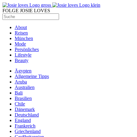
FOLGE JOSIE LOVES
About
Reisen
München
Mode
Persönliches
Lifestyle
Beauty
Ägypten
Allgemeine Tipps
Aruba
Australien
Bali
Brasilien
Chile
Dänemark
Deutschland
England
Frankreich
Griechenland
Großbritannien