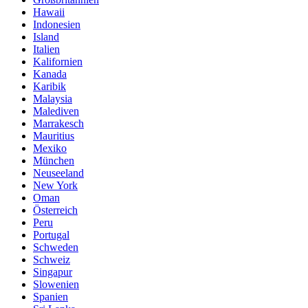
Hawaii
Indonesien
Island
Italien
Kalifornien
Kanada
Karibik
Malaysia
Malediven
Marrakesch
Mauritius
Mexiko
München
Neuseeland
New York
Oman
Österreich
Peru
Portugal
Schweden
Schweiz
Singapur
Slowenien
Spanien