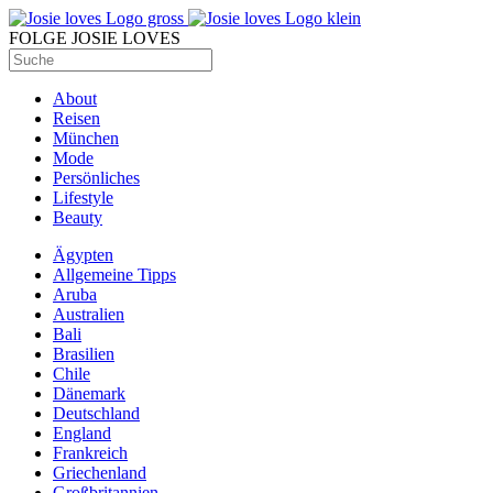
FOLGE JOSIE LOVES
About
Reisen
München
Mode
Persönliches
Lifestyle
Beauty
Ägypten
Allgemeine Tipps
Aruba
Australien
Bali
Brasilien
Chile
Dänemark
Deutschland
England
Frankreich
Griechenland
Großbritannien