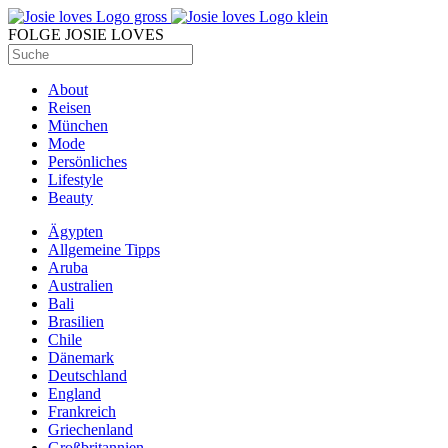
FOLGE JOSIE LOVES
About
Reisen
München
Mode
Persönliches
Lifestyle
Beauty
Ägypten
Allgemeine Tipps
Aruba
Australien
Bali
Brasilien
Chile
Dänemark
Deutschland
England
Frankreich
Griechenland
Großbritannien