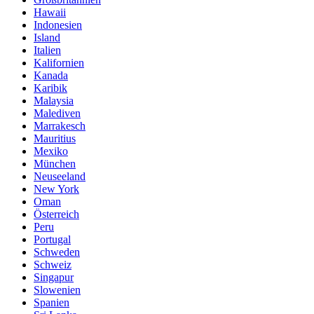
Hawaii
Indonesien
Island
Italien
Kalifornien
Kanada
Karibik
Malaysia
Malediven
Marrakesch
Mauritius
Mexiko
München
Neuseeland
New York
Oman
Österreich
Peru
Portugal
Schweden
Schweiz
Singapur
Slowenien
Spanien