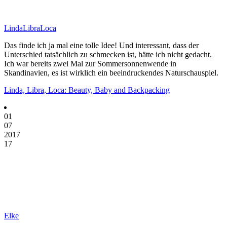
LindaLibraLoca
Das finde ich ja mal eine tolle Idee! Und interessant, dass der
Unterschied tatsächlich zu schmecken ist, hätte ich nicht gedacht.
Ich war bereits zwei Mal zur Sommersonnenwende in
Skandinavien, es ist wirklich ein beeindruckendes Naturschauspiel.
Linda, Libra, Loca: Beauty, Baby and Backpacking
01
07
2017
17
Elke