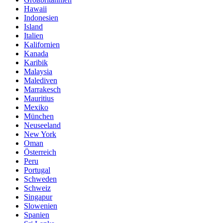
Hawaii
Indonesien
Island
Italien
Kalifornien
Kanada
Karibik
Malaysia
Malediven
Marrakesch
Mauritius
Mexiko
München
Neuseeland
New York
Oman
Österreich
Peru
Portugal
Schweden
Schweiz
Singapur
Slowenien
Spanien