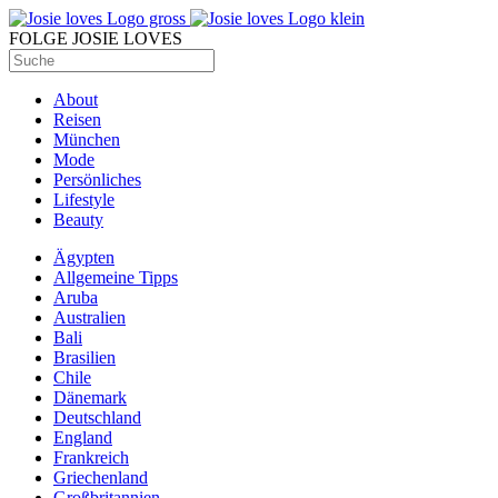
FOLGE JOSIE LOVES
About
Reisen
München
Mode
Persönliches
Lifestyle
Beauty
Ägypten
Allgemeine Tipps
Aruba
Australien
Bali
Brasilien
Chile
Dänemark
Deutschland
England
Frankreich
Griechenland
Großbritannien