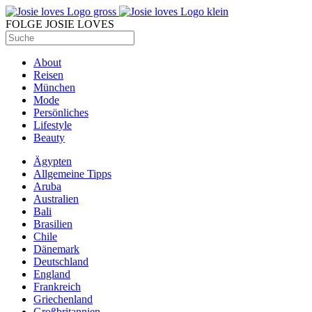
FOLGE JOSIE LOVES
About
Reisen
München
Mode
Persönliches
Lifestyle
Beauty
Ägypten
Allgemeine Tipps
Aruba
Australien
Bali
Brasilien
Chile
Dänemark
Deutschland
England
Frankreich
Griechenland
Großbritannien