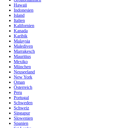
Hawaii
Indonesien
Island
Italien
Kalifornien
Kanada
Karibik
Malaysia
Malediven
Marrakesch
Mauritius
Mexiko
München
Neuseeland
New York
Oman
Österreich
Peru
Portugal
Schweden
Schweiz
Singapur
Slowenien
Spanien