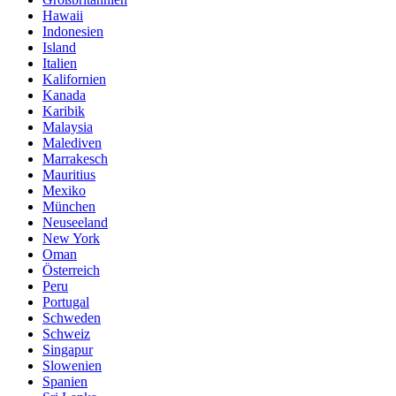
Hawaii
Indonesien
Island
Italien
Kalifornien
Kanada
Karibik
Malaysia
Malediven
Marrakesch
Mauritius
Mexiko
München
Neuseeland
New York
Oman
Österreich
Peru
Portugal
Schweden
Schweiz
Singapur
Slowenien
Spanien