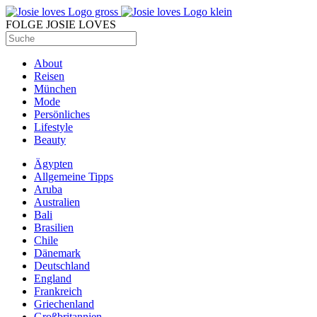
FOLGE JOSIE LOVES
About
Reisen
München
Mode
Persönliches
Lifestyle
Beauty
Ägypten
Allgemeine Tipps
Aruba
Australien
Bali
Brasilien
Chile
Dänemark
Deutschland
England
Frankreich
Griechenland
Großbritannien