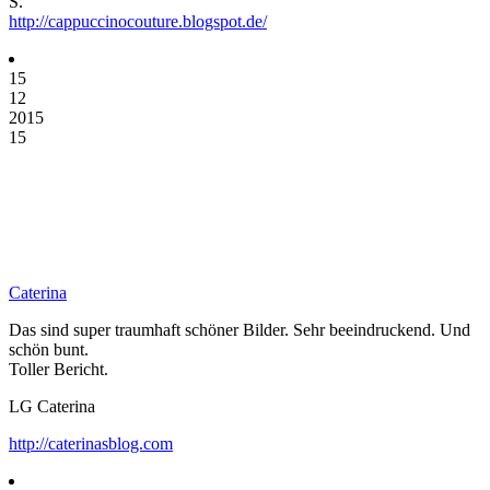
S.
http://cappuccinocouture.blogspot.de/
15
12
2015
15
Caterina
Das sind super traumhaft schöner Bilder. Sehr beeindruckend. Und
schön bunt.
Toller Bericht.
LG Caterina
http://caterinasblog.com