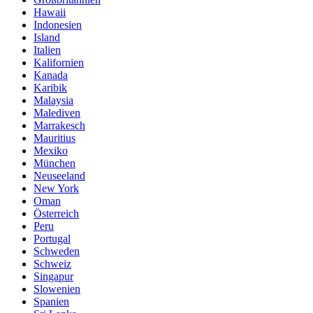
Hawaii
Indonesien
Island
Italien
Kalifornien
Kanada
Karibik
Malaysia
Malediven
Marrakesch
Mauritius
Mexiko
München
Neuseeland
New York
Oman
Österreich
Peru
Portugal
Schweden
Schweiz
Singapur
Slowenien
Spanien