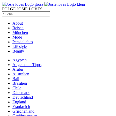
FOLGE JOSIE LOVES
About
Reisen
München
Mode
Persönliches
Lifestyle
Beauty
Ägypten
Allgemeine Tipps
Aruba
Australien
Bali
Brasilien
Chile
Dänemark
Deutschland
England
Frankreich
Griechenland
Großbritannien