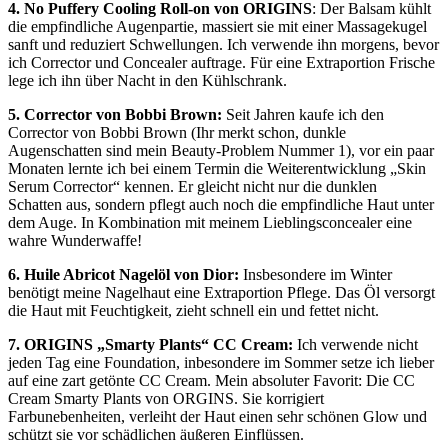
4. No Puffery Cooling Roll-on von ORIGINS
: Der Balsam kühlt
die empfindliche Augenpartie, massiert sie mit einer Massagekugel
sanft und reduziert Schwellungen. Ich verwende ihn morgens, bevor
ich Corrector und Concealer auftrage. Für eine Extraportion Frische
lege ich ihn über Nacht in den Kühlschrank.
5. Corrector von Bobbi Brown:
Seit Jahren kaufe ich den
Corrector von Bobbi Brown (Ihr merkt schon, dunkle
Augenschatten sind mein Beauty-Problem Nummer 1), vor ein paar
Monaten lernte ich bei einem Termin die Weiterentwicklung „Skin
Serum Corrector“ kennen. Er gleicht nicht nur die dunklen
Schatten aus, sondern pflegt auch noch die empfindliche Haut unter
dem Auge. In Kombination mit meinem Lieblingsconcealer eine
wahre Wunderwaffe!
6. Huile Abricot Nagelöl von Dior:
Insbesondere im Winter
benötigt meine Nagelhaut eine Extraportion Pflege. Das Öl versorgt
die Haut mit Feuchtigkeit, zieht schnell ein und fettet nicht.
7. ORIGINS „Smarty Plants“ CC Cream:
Ich verwende nicht
jeden Tag eine Foundation, inbesondere im Sommer setze ich lieber
auf eine zart getönte CC Cream. Mein absoluter Favorit: Die CC
Cream Smarty Plants von ORGINS. Sie korrigiert
Farbunebenheiten, verleiht der Haut einen sehr schönen Glow und
schützt sie vor schädlichen äußeren Einflüssen.