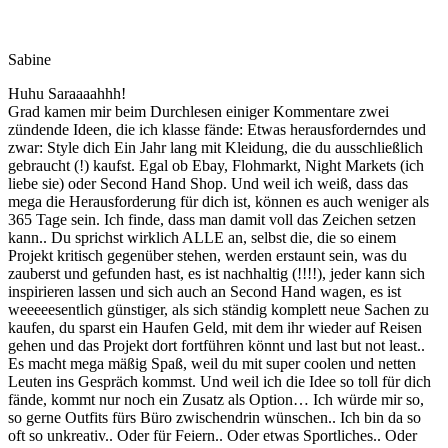
Sabine
Huhu Saraaaahhh!
Grad kamen mir beim Durchlesen einiger Kommentare zwei
zündende Ideen, die ich klasse fände: Etwas herausforderndes und
zwar: Style dich Ein Jahr lang mit Kleidung, die du ausschließlich
gebraucht (!) kaufst. Egal ob Ebay, Flohmarkt, Night Markets (ich
liebe sie) oder Second Hand Shop. Und weil ich weiß, dass das
mega die Herausforderung für dich ist, können es auch weniger als
365 Tage sein. Ich finde, dass man damit voll das Zeichen setzen
kann.. Du sprichst wirklich ALLE an, selbst die, die so einem
Projekt kritisch gegenüber stehen, werden erstaunt sein, was du
zauberst und gefunden hast, es ist nachhaltig (!!!!), jeder kann sich
inspirieren lassen und sich auch an Second Hand wagen, es ist
weeeeesentlich günstiger, als sich ständig komplett neue Sachen zu
kaufen, du sparst ein Haufen Geld, mit dem ihr wieder auf Reisen
gehen und das Projekt dort fortführen könnt und last but not least..
Es macht mega mäßig Spaß, weil du mit super coolen und netten
Leuten ins Gespräch kommst. Und weil ich die Idee so toll für dich
fände, kommt nur noch ein Zusatz als Option… Ich würde mir so,
so gerne Outfits fürs Büro zwischendrin wünschen.. Ich bin da so
oft so unkreativ.. Oder für Feiern.. Oder etwas Sportliches.. Oder