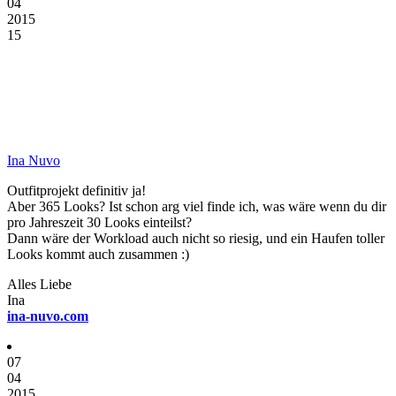
04
2015
15
Ina Nuvo
Outfitprojekt definitiv ja!
Aber 365 Looks? Ist schon arg viel finde ich, was wäre wenn du dir
pro Jahreszeit 30 Looks einteilst?
Dann wäre der Workload auch nicht so riesig, und ein Haufen toller
Looks kommt auch zusammen :)
Alles Liebe
Ina
ina-nuvo.com
07
04
2015