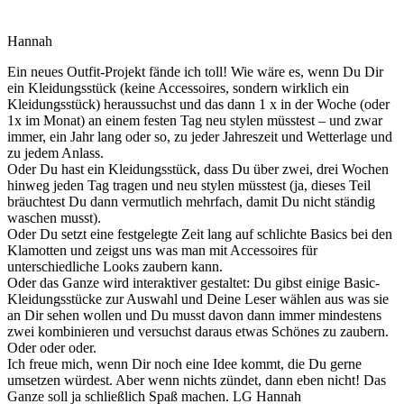
Hannah
Ein neues Outfit-Projekt fände ich toll! Wie wäre es, wenn Du Dir
ein Kleidungsstück (keine Accessoires, sondern wirklich ein
Kleidungsstück) heraussuchst und das dann 1 x in der Woche (oder
1x im Monat) an einem festen Tag neu stylen müsstest – und zwar
immer, ein Jahr lang oder so, zu jeder Jahreszeit und Wetterlage und
zu jedem Anlass.
Oder Du hast ein Kleidungsstück, dass Du über zwei, drei Wochen
hinweg jeden Tag tragen und neu stylen müsstest (ja, dieses Teil
bräuchtest Du dann vermutlich mehrfach, damit Du nicht ständig
waschen musst).
Oder Du setzt eine festgelegte Zeit lang auf schlichte Basics bei den
Klamotten und zeigst uns was man mit Accessoires für
unterschiedliche Looks zaubern kann.
Oder das Ganze wird interaktiver gestaltet: Du gibst einige Basic-
Kleidungsstücke zur Auswahl und Deine Leser wählen aus was sie
an Dir sehen wollen und Du musst davon dann immer mindestens
zwei kombinieren und versuchst daraus etwas Schönes zu zaubern.
Oder oder oder.
Ich freue mich, wenn Dir noch eine Idee kommt, die Du gerne
umsetzen würdest. Aber wenn nichts zündet, dann eben nicht! Das
Ganze soll ja schließlich Spaß machen. LG Hannah