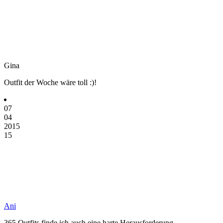
Gina
Outfit der Woche wäre toll :)!
07
04
2015
15
Ani
365 Outfits finde ich auch eine harte Herausforderung.