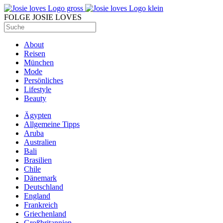
FOLGE JOSIE LOVES
About
Reisen
München
Mode
Persönliches
Lifestyle
Beauty
Ägypten
Allgemeine Tipps
Aruba
Australien
Bali
Brasilien
Chile
Dänemark
Deutschland
England
Frankreich
Griechenland
Großbritannien