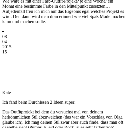
Wie wäre es mit einer Farb-Outfit-Projekt? je eine Woche/ ein
Monat eine bestimmte Farbe in den Mittelpunkt zusetzten…
Aufjedenfall freu ich mich auf das Ergebnis egal welches Projekt es
wird. Den dann wird man dran erinnert wie viel Spaß Mode machen
kann und machen sollte.
08
04
2015
15
Kate
Ich fand beim Durchlesen 2 Ideen super:
Das Outfitprojekt bei dem du versuchst mal von deinem
herkömmlichen Stil abzuweichen (das war ein Vorschlag von Olga
glaube ich). Ich mag deinen Stil zwar aber auch finde, dass man oft
dasselbe sieht (Pumps, Kleid oder Rock, alles sehr farbenfroh).