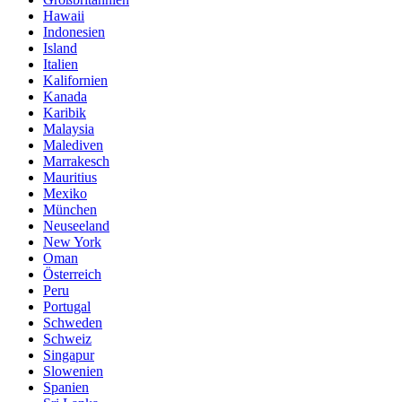
Hawaii
Indonesien
Island
Italien
Kalifornien
Kanada
Karibik
Malaysia
Malediven
Marrakesch
Mauritius
Mexiko
München
Neuseeland
New York
Oman
Österreich
Peru
Portugal
Schweden
Schweiz
Singapur
Slowenien
Spanien