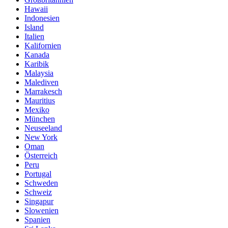
Hawaii
Indonesien
Island
Italien
Kalifornien
Kanada
Karibik
Malaysia
Malediven
Marrakesch
Mauritius
Mexiko
München
Neuseeland
New York
Oman
Österreich
Peru
Portugal
Schweden
Schweiz
Singapur
Slowenien
Spanien