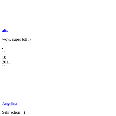
alix
wow. super toll :)
11
10
2011
11
Angelina
Sehr schön! :)