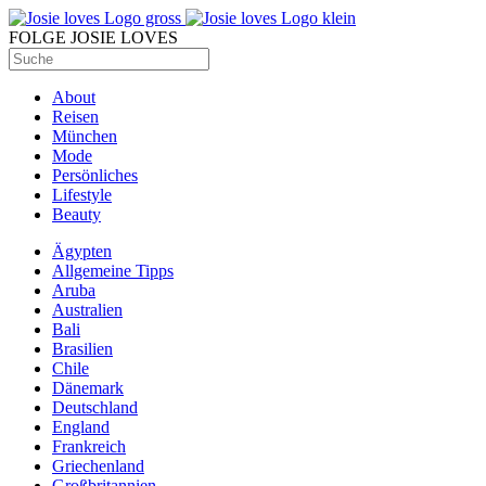
FOLGE JOSIE LOVES
About
Reisen
München
Mode
Persönliches
Lifestyle
Beauty
Ägypten
Allgemeine Tipps
Aruba
Australien
Bali
Brasilien
Chile
Dänemark
Deutschland
England
Frankreich
Griechenland
Großbritannien