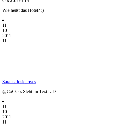
CoCCoLeTTa
Wie heißt das Hotel? :)
11
10
2011
11
Sarah - Josie loves
@CoCCo: Steht im Text! :-D
11
10
2011
11