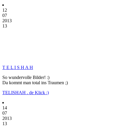
12
07
2013
13
T E L I S H A H
So wundervolle Bilder! :)
Da kommt man total ins Traumen ;)
TELISHAH . de Klick :)
14
07
2013
13