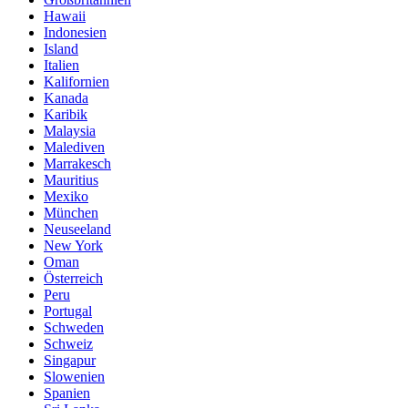
Hawaii
Indonesien
Island
Italien
Kalifornien
Kanada
Karibik
Malaysia
Malediven
Marrakesch
Mauritius
Mexiko
München
Neuseeland
New York
Oman
Österreich
Peru
Portugal
Schweden
Schweiz
Singapur
Slowenien
Spanien