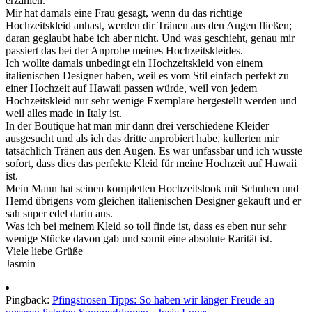
erzählen.
Mir hat damals eine Frau gesagt, wenn du das richtige
Hochzeitskleid anhast, werden dir Tränen aus den Augen fließen;
daran geglaubt habe ich aber nicht. Und was geschieht, genau mir
passiert das bei der Anprobe meines Hochzeitskleides.
Ich wollte damals unbedingt ein Hochzeitskleid von einem
italienischen Designer haben, weil es vom Stil einfach perfekt zu
einer Hochzeit auf Hawaii passen würde, weil von jedem
Hochzeitskleid nur sehr wenige Exemplare hergestellt werden und
weil alles made in Italy ist.
In der Boutique hat man mir dann drei verschiedene Kleider
ausgesucht und als ich das dritte anprobiert habe, kullerten mir
tatsächlich Tränen aus den Augen. Es war unfassbar und ich wusste
sofort, dass dies das perfekte Kleid für meine Hochzeit auf Hawaii
ist.
Mein Mann hat seinen kompletten Hochzeitslook mit Schuhen und
Hemd übrigens vom gleichen italienischen Designer gekauft und er
sah super edel darin aus.
Was ich bei meinem Kleid so toll finde ist, dass es eben nur sehr
wenige Stücke davon gab und somit eine absolute Rarität ist.
Viele liebe Grüße
Jasmin
Pingback:
Pfingstrosen Tipps: So haben wir länger Freude an