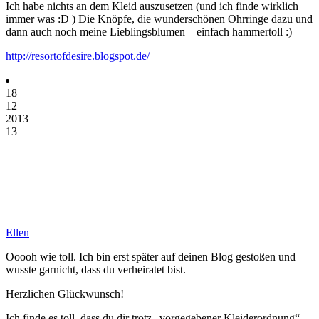
Ich habe nichts an dem Kleid auszusetzen (und ich finde wirklich
immer was :D ) Die Knöpfe, die wunderschönen Ohrringe dazu und
dann auch noch meine Lieblingsblumen – einfach hammertoll :)
http://resortofdesire.blogspot.de/
18
12
2013
13
Ellen
Ooooh wie toll. Ich bin erst später auf deinen Blog gestoßen und
wusste garnicht, dass du verheiratet bist.
Herzlichen Glückwunsch!
Ich finde es toll, dass du dir trotz „vorgegebener Kleiderordnung“