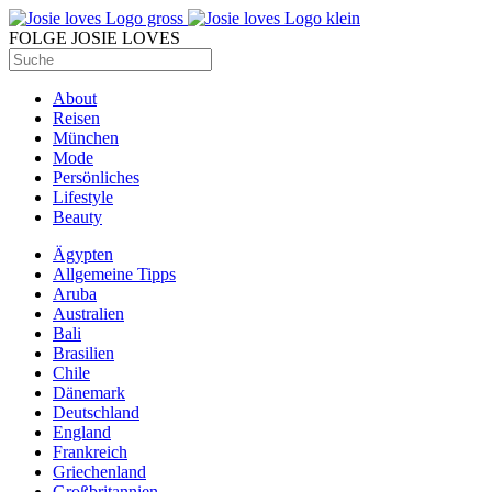
FOLGE JOSIE LOVES
About
Reisen
München
Mode
Persönliches
Lifestyle
Beauty
Ägypten
Allgemeine Tipps
Aruba
Australien
Bali
Brasilien
Chile
Dänemark
Deutschland
England
Frankreich
Griechenland
Großbritannien