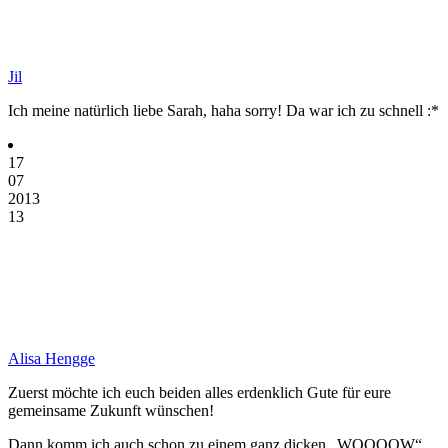
Jil
Ich meine natürlich liebe Sarah, haha sorry! Da war ich zu schnell :*
17
07
2013
13
Alisa Hengge
Zuerst möchte ich euch beiden alles erdenklich Gute für eure
gemeinsame Zukunft wünschen!
Dann komm ich auch schon zu einem ganz dicken „WOOOOW“