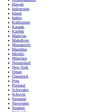
Hawaii
Indonesien
Island
Italien
Kalifornien
Kanada
Karibik
Malaysia
Malediven
Marrakesch
Mauritius
Mexiko
München
Neuseeland
New York
Oman
Österreich
Peru
Portugal
Schweden
Schweiz
Singapur
Slowenien
Spanien