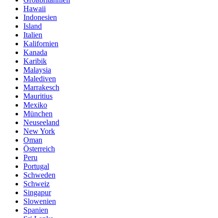
Hawaii
Indonesien
Island
Italien
Kalifornien
Kanada
Karibik
Malaysia
Malediven
Marrakesch
Mauritius
Mexiko
München
Neuseeland
New York
Oman
Österreich
Peru
Portugal
Schweden
Schweiz
Singapur
Slowenien
Spanien