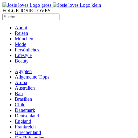
FOLGE JOSIE LOVES
About
Reisen
München
Mode
Persönliches
Lifestyle
Beauty
Ägypten
Allgemeine Tipps
Aruba
Australien
Bali
Brasilien
Chile
Dänemark
Deutschland
England
Frankreich
Griechenland
Großbritannien