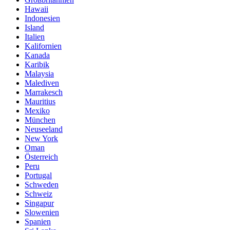
Hawaii
Indonesien
Island
Italien
Kalifornien
Kanada
Karibik
Malaysia
Malediven
Marrakesch
Mauritius
Mexiko
München
Neuseeland
New York
Oman
Österreich
Peru
Portugal
Schweden
Schweiz
Singapur
Slowenien
Spanien