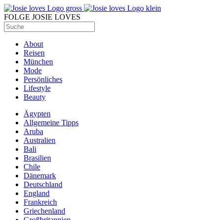
FOLGE JOSIE LOVES
About
Reisen
München
Mode
Persönliches
Lifestyle
Beauty
Ägypten
Allgemeine Tipps
Aruba
Australien
Bali
Brasilien
Chile
Dänemark
Deutschland
England
Frankreich
Griechenland
Großbritannien