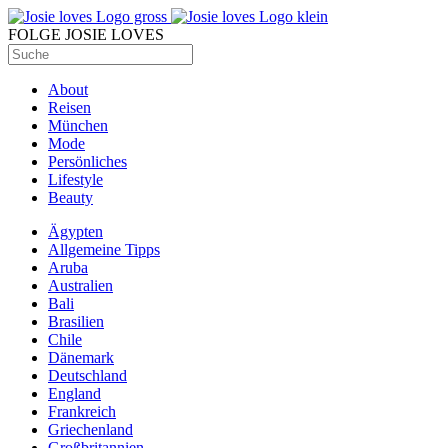
FOLGE JOSIE LOVES
About
Reisen
München
Mode
Persönliches
Lifestyle
Beauty
Ägypten
Allgemeine Tipps
Aruba
Australien
Bali
Brasilien
Chile
Dänemark
Deutschland
England
Frankreich
Griechenland
Großbritannien