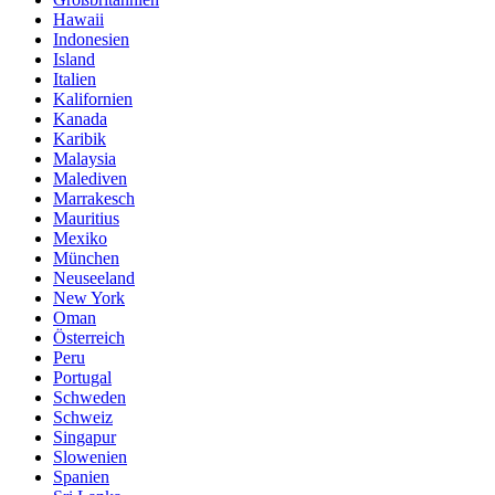
Hawaii
Indonesien
Island
Italien
Kalifornien
Kanada
Karibik
Malaysia
Malediven
Marrakesch
Mauritius
Mexiko
München
Neuseeland
New York
Oman
Österreich
Peru
Portugal
Schweden
Schweiz
Singapur
Slowenien
Spanien