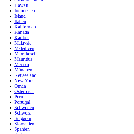
Hawaii
Indonesien
Island
Italien
Kalifornien
Kanada
Karibik
Malaysia
Malediven
Marrakesch
Mauritius
Mexiko
München
Neuseeland
New York
Oman
Österreich
Peru
Portugal
Schweden
Schweiz
Singapur
Slowenien
Spanien