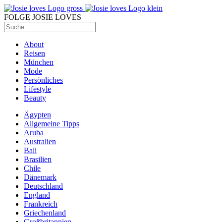
FOLGE JOSIE LOVES
About
Reisen
München
Mode
Persönliches
Lifestyle
Beauty
Ägypten
Allgemeine Tipps
Aruba
Australien
Bali
Brasilien
Chile
Dänemark
Deutschland
England
Frankreich
Griechenland
Großbritannien