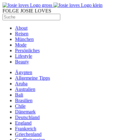
FOLGE JOSIE LOVES
About
Reisen
München
Mode
Persönliches
Lifestyle
Beauty
Ägypten
Allgemeine Tipps
Aruba
Australien
Bali
Brasilien
Chile
Dänemark
Deutschland
England
Frankreich
Griechenland
Großbritannien