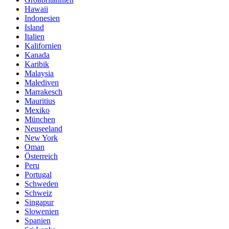
Hawaii
Indonesien
Island
Italien
Kalifornien
Kanada
Karibik
Malaysia
Malediven
Marrakesch
Mauritius
Mexiko
München
Neuseeland
New York
Oman
Österreich
Peru
Portugal
Schweden
Schweiz
Singapur
Slowenien
Spanien