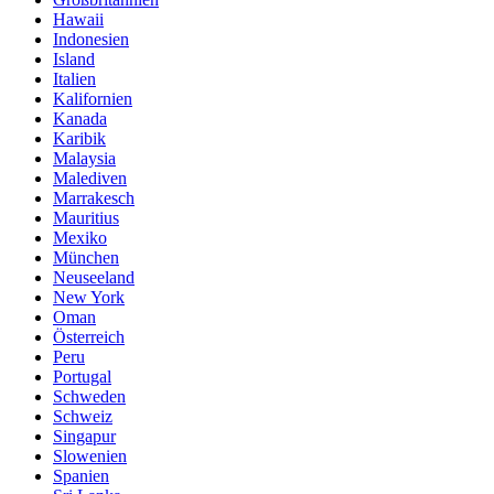
Hawaii
Indonesien
Island
Italien
Kalifornien
Kanada
Karibik
Malaysia
Malediven
Marrakesch
Mauritius
Mexiko
München
Neuseeland
New York
Oman
Österreich
Peru
Portugal
Schweden
Schweiz
Singapur
Slowenien
Spanien