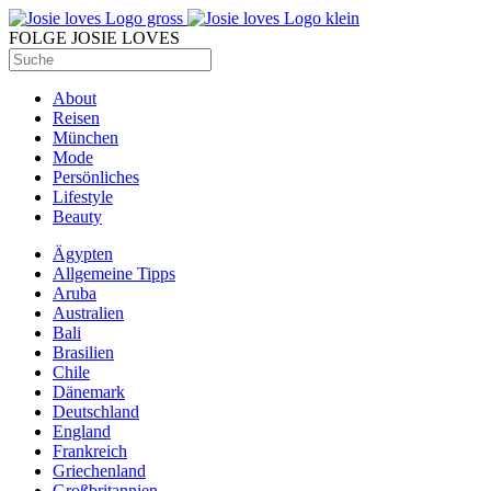
FOLGE JOSIE LOVES
About
Reisen
München
Mode
Persönliches
Lifestyle
Beauty
Ägypten
Allgemeine Tipps
Aruba
Australien
Bali
Brasilien
Chile
Dänemark
Deutschland
England
Frankreich
Griechenland
Großbritannien