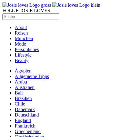
FOLGE JOSIE LOVES
About
Reisen
München
Mode
Persönliches
Lifestyle
Beauty
Ägypten
Allgemeine Tipps
Aruba
Australien
Bali
Brasilien
Chile
Dänemark
Deutschland
England
Frankreich
Griechenland
Großbritannien