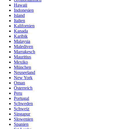
Hawaii
Indonesien
Island
Italien
Kalifornien
Kanada
Karibik
Malaysia
Malediven
Marrakesch
Mauritius
Mexiko
München
Neuseeland
New York
Oman
Österreich
Peru
Portugal
Schweden
Schweiz
Singapur
Slowenien
Spanien