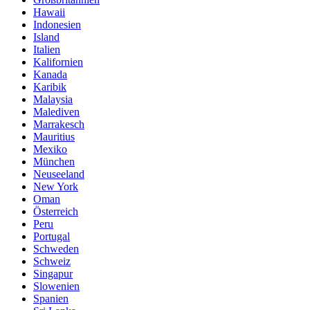
Hawaii
Indonesien
Island
Italien
Kalifornien
Kanada
Karibik
Malaysia
Malediven
Marrakesch
Mauritius
Mexiko
München
Neuseeland
New York
Oman
Österreich
Peru
Portugal
Schweden
Schweiz
Singapur
Slowenien
Spanien