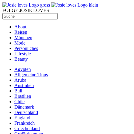
FOLGE JOSIE LOVES
About
Reisen
München
Mode
Persönliches
Lifestyle
Beauty
Ägypten
Allgemeine Tipps
Aruba
Australien
Bali
Brasilien
Chile
Dänemark
Deutschland
England
Frankreich
Griechenland
Großbritannien