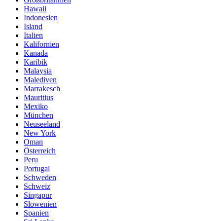
Hawaii
Indonesien
Island
Italien
Kalifornien
Kanada
Karibik
Malaysia
Malediven
Marrakesch
Mauritius
Mexiko
München
Neuseeland
New York
Oman
Österreich
Peru
Portugal
Schweden
Schweiz
Singapur
Slowenien
Spanien