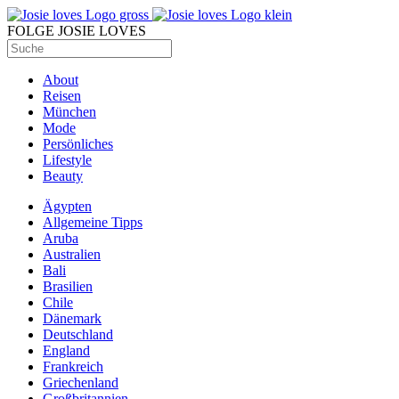
FOLGE JOSIE LOVES
About
Reisen
München
Mode
Persönliches
Lifestyle
Beauty
Ägypten
Allgemeine Tipps
Aruba
Australien
Bali
Brasilien
Chile
Dänemark
Deutschland
England
Frankreich
Griechenland
Großbritannien