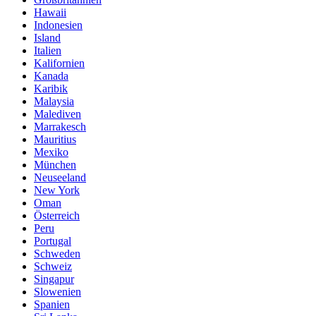
Hawaii
Indonesien
Island
Italien
Kalifornien
Kanada
Karibik
Malaysia
Malediven
Marrakesch
Mauritius
Mexiko
München
Neuseeland
New York
Oman
Österreich
Peru
Portugal
Schweden
Schweiz
Singapur
Slowenien
Spanien