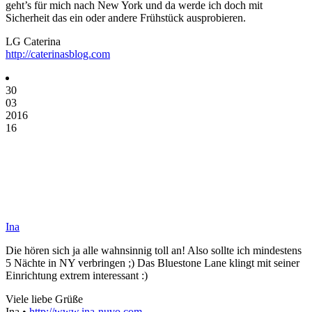
geht’s für mich nach New York und da werde ich doch mit
Sicherheit das ein oder andere Frühstück ausprobieren.
LG Caterina
http://caterinasblog.com
30
03
2016
16
Ina
Die hören sich ja alle wahnsinnig toll an! Also sollte ich mindestens
5 Nächte in NY verbringen ;) Das Bluestone Lane klingt mit seiner
Einrichtung extrem interessant :)
Viele liebe Grüße
Ina •
http://www.ina-nuvo.com