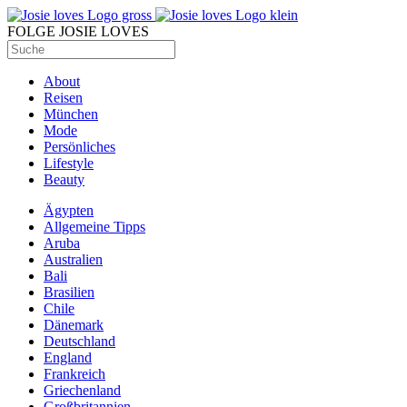
FOLGE JOSIE LOVES
About
Reisen
München
Mode
Persönliches
Lifestyle
Beauty
Ägypten
Allgemeine Tipps
Aruba
Australien
Bali
Brasilien
Chile
Dänemark
Deutschland
England
Frankreich
Griechenland
Großbritannien