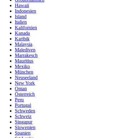
Hawaii
Indonesien
Island
Italien
Kalifornien
Kanada
Karibik
Malaysia
Malediven
Marrakesch
Mauritius
Mexiko
München
Neuseeland
New York
Oman
Österreich
Peru
Portugal
Schweden
Schweiz
Singapur
Slowenien
Spanien