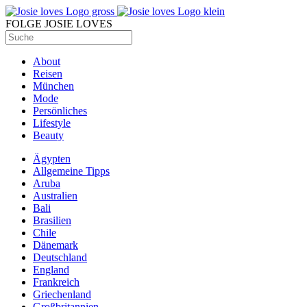
FOLGE JOSIE LOVES
About
Reisen
München
Mode
Persönliches
Lifestyle
Beauty
Ägypten
Allgemeine Tipps
Aruba
Australien
Bali
Brasilien
Chile
Dänemark
Deutschland
England
Frankreich
Griechenland
Großbritannien