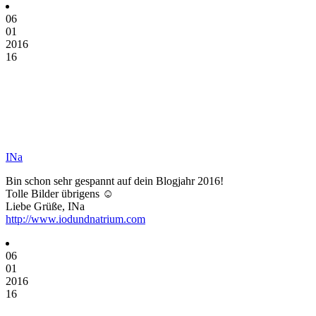
06
01
2016
16
INa
Bin schon sehr gespannt auf dein Blogjahr 2016!
Tolle Bilder übrigens ☺️
Liebe Grüße, INa
http://www.iodundnatrium.com
06
01
2016
16