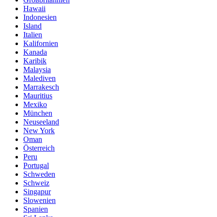
Hawaii
Indonesien
Island
Italien
Kalifornien
Kanada
Karibik
Malaysia
Malediven
Marrakesch
Mauritius
Mexiko
München
Neuseeland
New York
Oman
Österreich
Peru
Portugal
Schweden
Schweiz
Singapur
Slowenien
Spanien