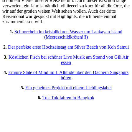
schon ein Viertel unserer Reise herum. Doch dieser ist schon lange
verworfen, ein Jahr ist nämlich viiiiieeeel zu kurz für all die Orte, die
wir auf der großen weiten Welt sehen wollen. Auch der dritte
Reisemonat war gespickt mit Highlights, die ich heute einmal
zusammenfassen will.
1.
Schnorcheln im kristallklaren Wasser um Lankayan Island
(Meeresschildkröten!!!)
2.
Der perfekte erste Hochzeitstag am Silver Beach von Koh Samui
3.
Köstlichen Fisch bei schöner Live Musik am Strand von Gili Air
essen
4.
Empire State of Mind im 1-Altitude über den Dächern Singapurs
hören
5.
Ein geheimes Projekt mit einem Lieblingslabel
6.
Tuk Tuk fahren in Bangkok