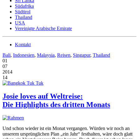
Sri Lanka
Südafrika
Südtirol
Thailand
USA
Vereinigte Arabische Emirate
Kontakt
Bali
,
Indonesien
,
Malaysia
,
Reisen
,
Singapur
,
Thailand
01
07
2014
14
Josie loves auf Weltreise:
Die Highlights des dritten Monats
Und schon wieder ist ein Monat vergangen. Würden wir noch an
unserem ursprünglichen Plan „ein Jahr“ festhalten, wäre doch glatt