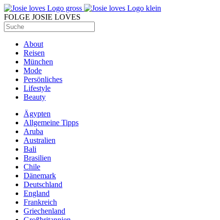
FOLGE JOSIE LOVES
About
Reisen
München
Mode
Persönliches
Lifestyle
Beauty
Ägypten
Allgemeine Tipps
Aruba
Australien
Bali
Brasilien
Chile
Dänemark
Deutschland
England
Frankreich
Griechenland
Großbritannien