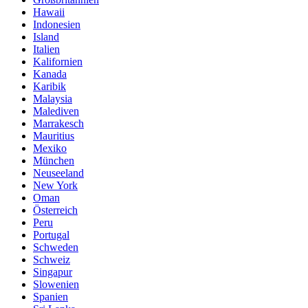
Hawaii
Indonesien
Island
Italien
Kalifornien
Kanada
Karibik
Malaysia
Malediven
Marrakesch
Mauritius
Mexiko
München
Neuseeland
New York
Oman
Österreich
Peru
Portugal
Schweden
Schweiz
Singapur
Slowenien
Spanien