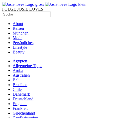
FOLGE JOSIE LOVES
About
Reisen
München
Mode
Persönliches
Lifestyle
Beauty
Ägypten
Allgemeine Tipps
Aruba
Australien
Bali
Brasilien
Chile
Dänemark
Deutschland
England
Frankreich
Griechenland
Großbritannien