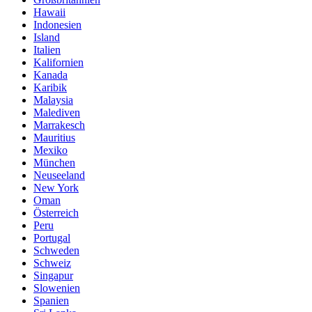
Hawaii
Indonesien
Island
Italien
Kalifornien
Kanada
Karibik
Malaysia
Malediven
Marrakesch
Mauritius
Mexiko
München
Neuseeland
New York
Oman
Österreich
Peru
Portugal
Schweden
Schweiz
Singapur
Slowenien
Spanien