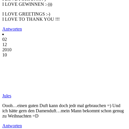
I LOVE GEWINNEN :-)))
I LOVE GREETINGS :-)
I LOVE TO THANK YOU !!!
Antworten
02
12
2010
10
Jules
Oooh…einen guten Duft kann doch jedr mal gebrauchen =) Und
ich hätte gern den Damenduft…mein Mann bekommt schon genug
zu Weihnachten =D
Antworten