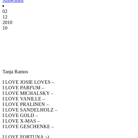
Antworten
02
12
2010
10
Tanja Ramos
I LOVE JOSIE LOVES –
I LOVE PARFUM –
I LOVE MICHALSKY –
I LOVE VANILLE –
I LOVE PRALINEN –
I LOVE SANDELHOLZ –
I LOVE GOLD –
I LOVE X-MAS –
I LOVE GESCHENKE –
I LOVE FORTUNA :-)