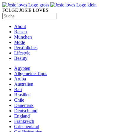
FOLGE JOSIE LOVES
About
Reisen
München
Mode
Persönliches
Lifestyle
Beauty
Ägypten
Allgemeine Tipps
Aruba
Australien
Bali
Brasilien
Chile
Dänemark
Deutschland
England
Frankreich
Griechenland
Großbritannien