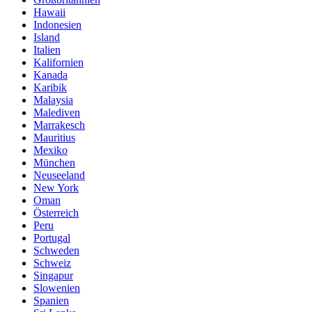
Hawaii
Indonesien
Island
Italien
Kalifornien
Kanada
Karibik
Malaysia
Malediven
Marrakesch
Mauritius
Mexiko
München
Neuseeland
New York
Oman
Österreich
Peru
Portugal
Schweden
Schweiz
Singapur
Slowenien
Spanien