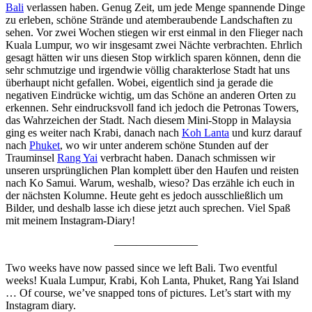
Bali
verlassen haben. Genug Zeit, um jede Menge spannende Dinge
zu erleben, schöne Strände und atemberaubende Landschaften zu
sehen. Vor zwei Wochen stiegen wir erst einmal in den Flieger nach
Kuala Lumpur, wo wir insgesamt zwei Nächte verbrachten. Ehrlich
gesagt hätten wir uns diesen Stop wirklich sparen können, denn die
sehr schmutzige und irgendwie völlig charakterlose Stadt hat uns
überhaupt nicht gefallen. Wobei, eigentlich sind ja gerade die
negativen Eindrücke wichtig, um das Schöne an anderen Orten zu
erkennen. Sehr eindrucksvoll fand ich jedoch die Petronas Towers,
das Wahrzeichen der Stadt. Nach diesem Mini-Stopp in Malaysia
ging es weiter nach Krabi, danach nach
Koh Lanta
und kurz darauf
nach
Phuket
, wo wir unter anderem schöne Stunden auf der
Trauminsel
Rang Yai
verbracht haben. Danach schmissen wir
unseren ursprünglichen Plan komplett über den Haufen und reisten
nach Ko Samui. Warum, weshalb, wieso? Das erzähle ich euch in
der nächsten Kolumne. Heute geht es jedoch ausschließlich um
Bilder, und deshalb lasse ich diese jetzt auch sprechen. Viel Spaß
mit meinem Instagram-Diary!
———————–
Two weeks have now passed since we left Bali. Two eventful
weeks! Kuala Lumpur, Krabi, Koh Lanta, Phuket, Rang Yai Island
… Of course, we’ve snapped tons of pictures. Let’s start with my
Instagram diary.