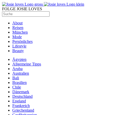
FOLGE JOSIE LOVES
About
Reisen
München
Mode
Persönliches
Lifestyle
Beauty
Ägypten
Allgemeine Tipps
Aruba
Australien
Bali
Brasilien
Chile
Dänemark
Deutschland
England
Frankreich
Griechenland
Großbritannien