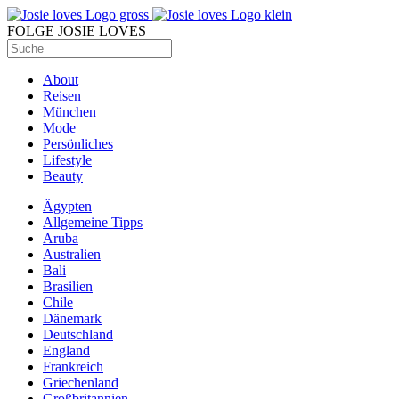
FOLGE JOSIE LOVES
About
Reisen
München
Mode
Persönliches
Lifestyle
Beauty
Ägypten
Allgemeine Tipps
Aruba
Australien
Bali
Brasilien
Chile
Dänemark
Deutschland
England
Frankreich
Griechenland
Großbritannien