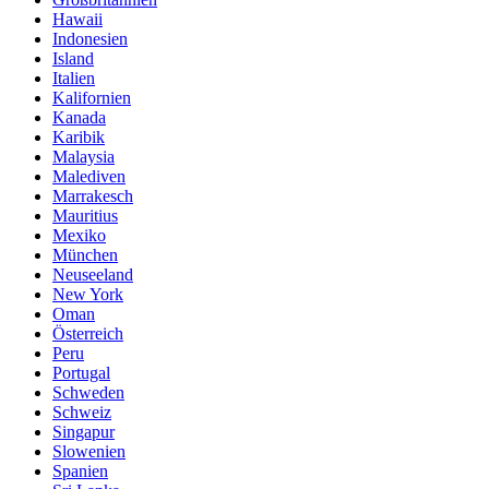
Hawaii
Indonesien
Island
Italien
Kalifornien
Kanada
Karibik
Malaysia
Malediven
Marrakesch
Mauritius
Mexiko
München
Neuseeland
New York
Oman
Österreich
Peru
Portugal
Schweden
Schweiz
Singapur
Slowenien
Spanien