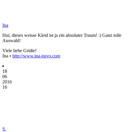
Ina
Hui, dieses weisse Kleid ist ja ein absoluter Traum! :) Ganz tolle
Auswahl!
Viele liebe Grüße!
Ina •
http://www.ina-nuvo.com
18
06
2016
16
S.