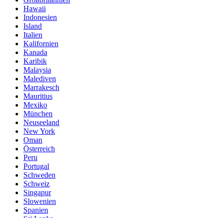
Hawaii
Indonesien
Island
Italien
Kalifornien
Kanada
Karibik
Malaysia
Malediven
Marrakesch
Mauritius
Mexiko
München
Neuseeland
New York
Oman
Österreich
Peru
Portugal
Schweden
Schweiz
Singapur
Slowenien
Spanien