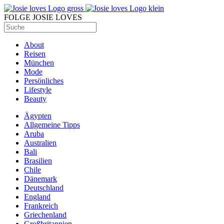
FOLGE JOSIE LOVES
About
Reisen
München
Mode
Persönliches
Lifestyle
Beauty
Ägypten
Allgemeine Tipps
Aruba
Australien
Bali
Brasilien
Chile
Dänemark
Deutschland
England
Frankreich
Griechenland
Großbritannien