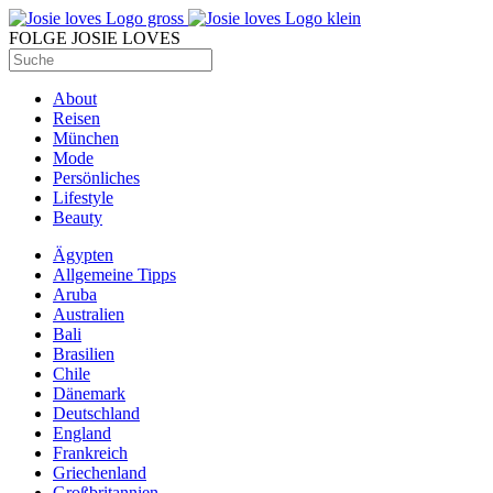
FOLGE JOSIE LOVES
About
Reisen
München
Mode
Persönliches
Lifestyle
Beauty
Ägypten
Allgemeine Tipps
Aruba
Australien
Bali
Brasilien
Chile
Dänemark
Deutschland
England
Frankreich
Griechenland
Großbritannien