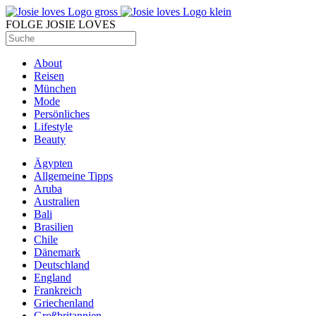
FOLGE JOSIE LOVES
About
Reisen
München
Mode
Persönliches
Lifestyle
Beauty
Ägypten
Allgemeine Tipps
Aruba
Australien
Bali
Brasilien
Chile
Dänemark
Deutschland
England
Frankreich
Griechenland
Großbritannien