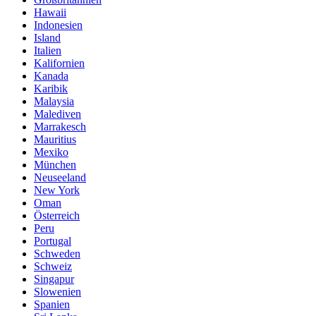
Hawaii
Indonesien
Island
Italien
Kalifornien
Kanada
Karibik
Malaysia
Malediven
Marrakesch
Mauritius
Mexiko
München
Neuseeland
New York
Oman
Österreich
Peru
Portugal
Schweden
Schweiz
Singapur
Slowenien
Spanien