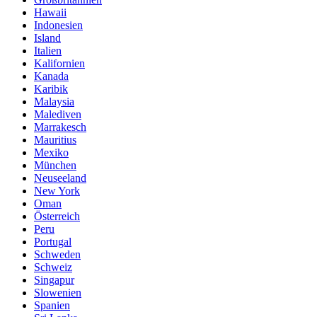
Hawaii
Indonesien
Island
Italien
Kalifornien
Kanada
Karibik
Malaysia
Malediven
Marrakesch
Mauritius
Mexiko
München
Neuseeland
New York
Oman
Österreich
Peru
Portugal
Schweden
Schweiz
Singapur
Slowenien
Spanien