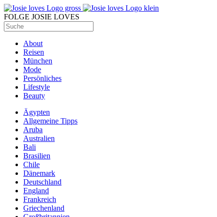
FOLGE JOSIE LOVES
About
Reisen
München
Mode
Persönliches
Lifestyle
Beauty
Ägypten
Allgemeine Tipps
Aruba
Australien
Bali
Brasilien
Chile
Dänemark
Deutschland
England
Frankreich
Griechenland
Großbritannien