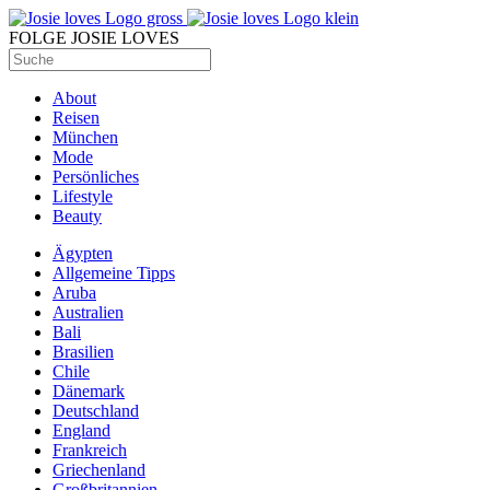
FOLGE JOSIE LOVES
About
Reisen
München
Mode
Persönliches
Lifestyle
Beauty
Ägypten
Allgemeine Tipps
Aruba
Australien
Bali
Brasilien
Chile
Dänemark
Deutschland
England
Frankreich
Griechenland
Großbritannien