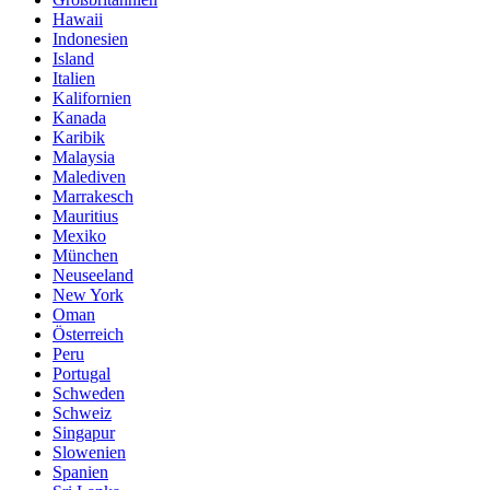
Hawaii
Indonesien
Island
Italien
Kalifornien
Kanada
Karibik
Malaysia
Malediven
Marrakesch
Mauritius
Mexiko
München
Neuseeland
New York
Oman
Österreich
Peru
Portugal
Schweden
Schweiz
Singapur
Slowenien
Spanien