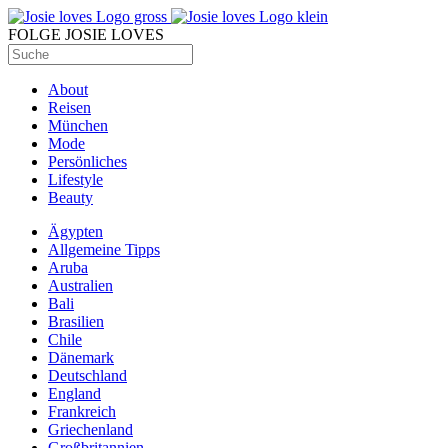
FOLGE JOSIE LOVES
About
Reisen
München
Mode
Persönliches
Lifestyle
Beauty
Ägypten
Allgemeine Tipps
Aruba
Australien
Bali
Brasilien
Chile
Dänemark
Deutschland
England
Frankreich
Griechenland
Großbritannien