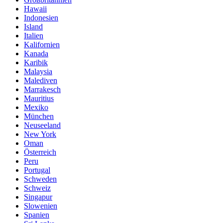
Hawaii
Indonesien
Island
Italien
Kalifornien
Kanada
Karibik
Malaysia
Malediven
Marrakesch
Mauritius
Mexiko
München
Neuseeland
New York
Oman
Österreich
Peru
Portugal
Schweden
Schweiz
Singapur
Slowenien
Spanien