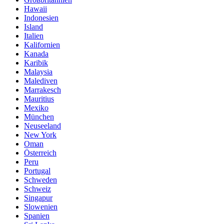
Hawaii
Indonesien
Island
Italien
Kalifornien
Kanada
Karibik
Malaysia
Malediven
Marrakesch
Mauritius
Mexiko
München
Neuseeland
New York
Oman
Österreich
Peru
Portugal
Schweden
Schweiz
Singapur
Slowenien
Spanien