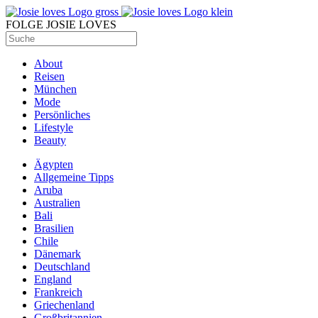
FOLGE JOSIE LOVES
About
Reisen
München
Mode
Persönliches
Lifestyle
Beauty
Ägypten
Allgemeine Tipps
Aruba
Australien
Bali
Brasilien
Chile
Dänemark
Deutschland
England
Frankreich
Griechenland
Großbritannien