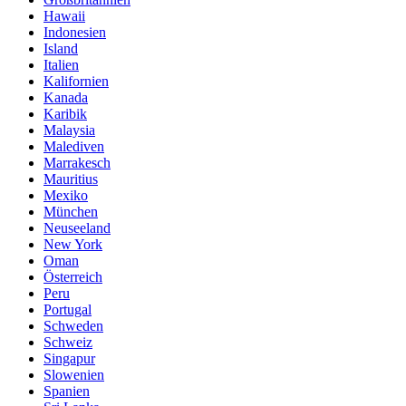
Hawaii
Indonesien
Island
Italien
Kalifornien
Kanada
Karibik
Malaysia
Malediven
Marrakesch
Mauritius
Mexiko
München
Neuseeland
New York
Oman
Österreich
Peru
Portugal
Schweden
Schweiz
Singapur
Slowenien
Spanien