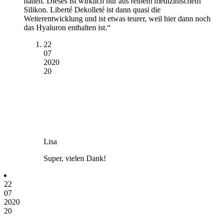
hatten. Dieses ist wirklich nur aus reinem medizinischem
Silikon. Liberté Dekolleté ist dann quasi die
Weiterentwicklung und ist etwas teurer, weil hier dann noch
das Hyaluron enthalten ist.“
22
07
2020
20
Lisa
Super, vielen Dank!
22
07
2020
20