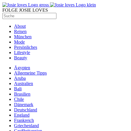
FOLGE JOSIE LOVES
About
Reisen
München
Mode
Persönliches
Lifestyle
Beauty
Ägypten
Allgemeine Tipps
Aruba
Australien
Bali
Brasilien
Chile
Dänemark
Deutschland
England
Frankreich
Griechenland
Großbritannien