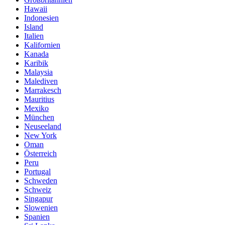
Hawaii
Indonesien
Island
Italien
Kalifornien
Kanada
Karibik
Malaysia
Malediven
Marrakesch
Mauritius
Mexiko
München
Neuseeland
New York
Oman
Österreich
Peru
Portugal
Schweden
Schweiz
Singapur
Slowenien
Spanien