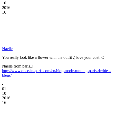
10
2016
16
Naelle
You really look like a flower with the outfit :) love your coat :O
Naelle from paris..!.
http://www.once-in-paris.com/en/blog-mode-running-paris-derbies-
bleus/
01
10
2016
16