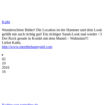
Kathi
Wunderschöne Bilder! Die Location ist der Hammer und dein Look
gefällt mir auch richtig gut! Ein richtiger Sarah-Look mal wieder <3
Der Rock gerade in Kombi mit dem Mantel – Wahnsinn!!!
Liebst Kathi,
http://www.meetthehappygirl.com
02
10
2016
16
Nadine von tantedine.de