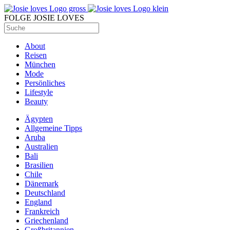
FOLGE JOSIE LOVES
About
Reisen
München
Mode
Persönliches
Lifestyle
Beauty
Ägypten
Allgemeine Tipps
Aruba
Australien
Bali
Brasilien
Chile
Dänemark
Deutschland
England
Frankreich
Griechenland
Großbritannien