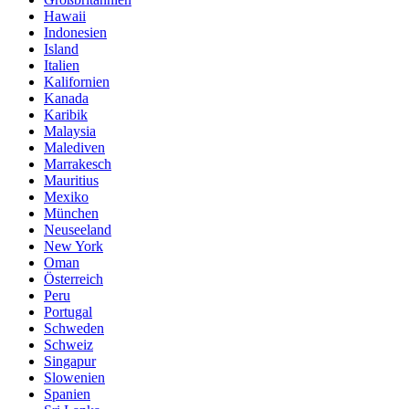
Hawaii
Indonesien
Island
Italien
Kalifornien
Kanada
Karibik
Malaysia
Malediven
Marrakesch
Mauritius
Mexiko
München
Neuseeland
New York
Oman
Österreich
Peru
Portugal
Schweden
Schweiz
Singapur
Slowenien
Spanien