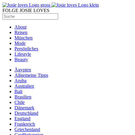
FOLGE JOSIE LOVES
About
Reisen
München
Mode
Persönliches
Lifestyle
Beauty
Ägypten
Allgemeine Tipps
Aruba
Australien
Bali
Brasilien
Chile
Dänemark
Deutschland
England
Frankreich
Griechenland
Großbritannien