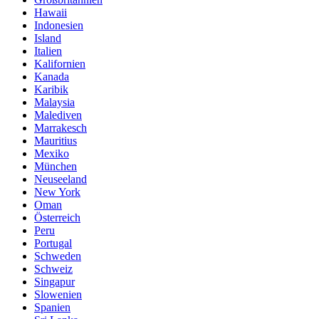
Hawaii
Indonesien
Island
Italien
Kalifornien
Kanada
Karibik
Malaysia
Malediven
Marrakesch
Mauritius
Mexiko
München
Neuseeland
New York
Oman
Österreich
Peru
Portugal
Schweden
Schweiz
Singapur
Slowenien
Spanien