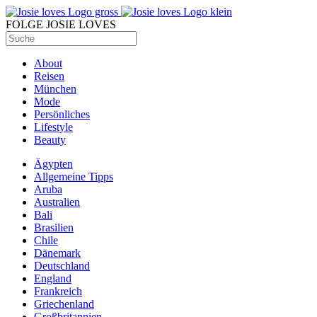
FOLGE JOSIE LOVES
About
Reisen
München
Mode
Persönliches
Lifestyle
Beauty
Ägypten
Allgemeine Tipps
Aruba
Australien
Bali
Brasilien
Chile
Dänemark
Deutschland
England
Frankreich
Griechenland
Großbritannien