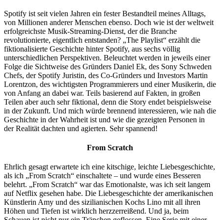
Spotify ist seit vielen Jahren ein fester Bestandteil meines Alltags,
von Millionen anderer Menschen ebenso. Doch wie ist der weltweit
erfolgreichste Musik-Streaming-Dienst, der die Branche
revolutionierte, eigentlich entstanden? „The Playlist“ erzählt die
fiktionalisierte Geschichte hinter Spotify, aus sechs völlig
unterschiedlichen Perspektiven. Beleuchtet werden in jeweils einer
Folge die Sichtweise des Gründers Daniel Ek, des Sony Schweden
Chefs, der Spotify Juristin, des Co-Gründers und Investors Martin
Lorentzon, des wichtigsten Programmierers und einer Musikerin, die
von Anfang an dabei war. Teils basierend auf Fakten, in großen
Teilen aber auch sehr fiktional, denn die Story endet beispielsweise
in der Zukunft. Und mich würde brennend interessieren, wie nah die
Geschichte in der Wahrheit ist und wie die gezeigten Personen in
der Realität dachten und agierten. Sehr spannend!
From Scratch
Ehrlich gesagt erwartete ich eine kitschige, leichte Liebesgeschichte,
als ich „From Scratch“ einschaltete – und wurde eines Besseren
belehrt. „From Scratch“ war das Emotionalste, was ich seit langem
auf Netflix gesehen habe. Die Liebesgeschichte der amerikanischen
Künstlerin Amy und des sizilianischen Kochs Lino mit all ihren
Höhen und Tiefen ist wirklich herzzerreißend. Und ja, beim
Schauen ist nicht nur ein Tränchen geflossen. Eine Serie mit einer