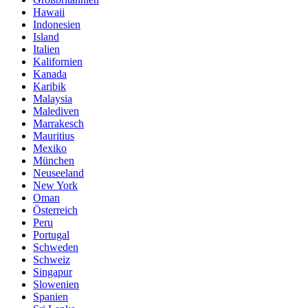
Hawaii
Indonesien
Island
Italien
Kalifornien
Kanada
Karibik
Malaysia
Malediven
Marrakesch
Mauritius
Mexiko
München
Neuseeland
New York
Oman
Österreich
Peru
Portugal
Schweden
Schweiz
Singapur
Slowenien
Spanien