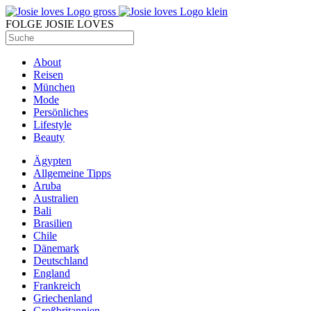
FOLGE JOSIE LOVES
About
Reisen
München
Mode
Persönliches
Lifestyle
Beauty
Ägypten
Allgemeine Tipps
Aruba
Australien
Bali
Brasilien
Chile
Dänemark
Deutschland
England
Frankreich
Griechenland
Großbritannien