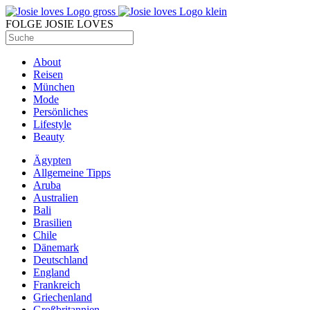
FOLGE JOSIE LOVES
About
Reisen
München
Mode
Persönliches
Lifestyle
Beauty
Ägypten
Allgemeine Tipps
Aruba
Australien
Bali
Brasilien
Chile
Dänemark
Deutschland
England
Frankreich
Griechenland
Großbritannien