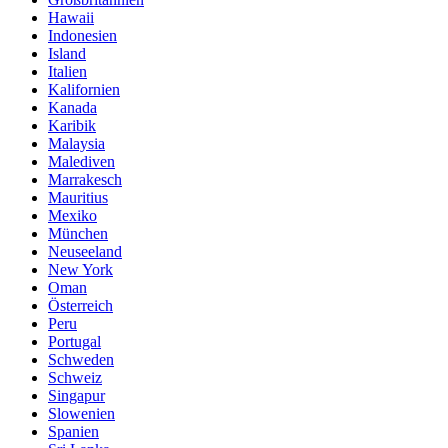
Hawaii
Indonesien
Island
Italien
Kalifornien
Kanada
Karibik
Malaysia
Malediven
Marrakesch
Mauritius
Mexiko
München
Neuseeland
New York
Oman
Österreich
Peru
Portugal
Schweden
Schweiz
Singapur
Slowenien
Spanien