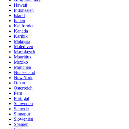
Hawaii
Indonesien
Island
Italien
Kalifornien
Kanada
Karibik
Malaysia
Malediven
Marrakesch
Mauritius
Mexiko
München
Neuseeland
New York
Oman
Österreich
Peru
Portugal
Schweden
Schweiz
Singapur
Slowenien
Spanien