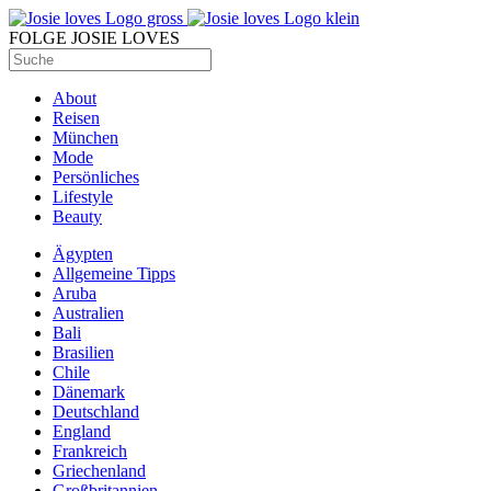
FOLGE JOSIE LOVES
About
Reisen
München
Mode
Persönliches
Lifestyle
Beauty
Ägypten
Allgemeine Tipps
Aruba
Australien
Bali
Brasilien
Chile
Dänemark
Deutschland
England
Frankreich
Griechenland
Großbritannien